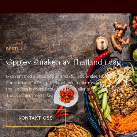
BESTILL
Opplev smaken av Thailand i dag!
Ikke vent med å unne deg en smakfull opplevelse. Hos Diner Thai
finner du autentiske retter laget med ferske råvarer og ekte
thailandske krydder. Bestill bord i dag, eller ta med deg smaken av
Thailand hjem med takeaway.
KONTAKT OSS